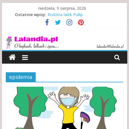
Skip
niedziela, 9 sierpnia, 2026
to
Ostatnie wpisy:
Rodzina lalek Pullip
content
Rodzina w niewoli alkoholu
Misje specjalne indiańskich lalek
Lalandia
Indonezyjski teatr lalek
Kewpie – symbol walki i zwycięstwa
O
bajkach,
lalkach
i
epidemia
życiu…