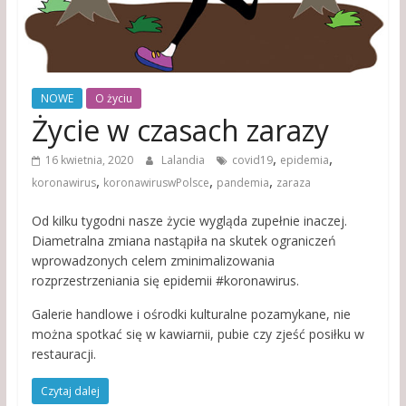
NOWE
O życiu
Życie w czasach zarazy
,
,
16 kwietnia, 2020
Lalandia
covid19
epidemia
,
,
,
koronawirus
koronawiruswPolsce
pandemia
zaraza
Od kilku tygodni nasze życie wygląda zupełnie inaczej.
Diametralna zmiana nastąpiła na skutek ograniczeń
wprowadzonych celem zminimalizowania
rozprzestrzeniania się epidemii #koronawirus.
Galerie handlowe i ośrodki kulturalne pozamykane, nie
można spotkać się w kawiarnii, pubie czy zjeść posiłku w
restauracji.
Czytaj dalej