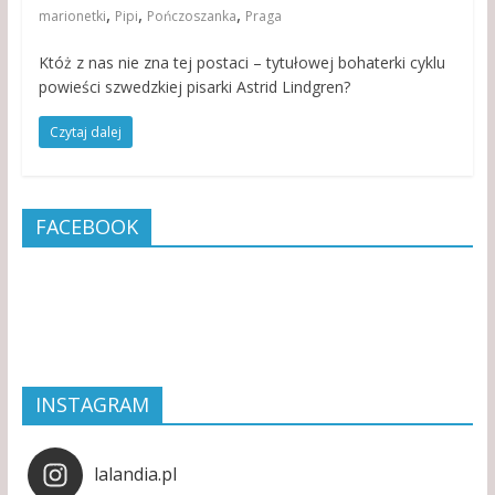
,
,
,
marionetki
Pipi
Pończoszanka
Praga
Któż z nas nie zna tej postaci – tytułowej bohaterki cyklu
powieści szwedzkiej pisarki Astrid Lindgren?
Czytaj dalej
FACEBOOK
INSTAGRAM
lalandia.pl