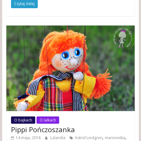
Czytaj dalej
O bajkach
O lalkach
Pippi Pończoszanka
,
,
14 maja, 2018
Lalandia
Astrid Lindgren
marionetka