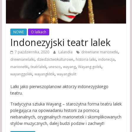
NOWE
O lalkach
Indonezyjski teatr lalek
,
7 października, 2020
Lalandia
drewniane marionetki
,
,
,
,
drewnianelalki
dziedzictwokulturowe
historia lalki
indonezja
,
,
,
,
,
marionetki
teatrlalek
unesco
wayang
Wayang golek
,
,
wayanggolèk
wayangklitik
wayangkulit
Lalki jako pierwszoplanowi aktorzy indonezyjskiego
teatru.
Tradycyjna sztuka Wayang – starożytna forma teatru lalek
polegająca na opowiadaniu historii za pomocą
niebanalnych, oryginalnych marionetek i skomplikowanych
stylów muzycznych, dalej budzi podziw i zachwyt!