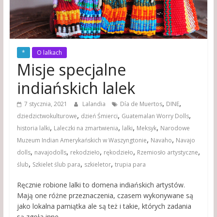
*
O lalkach
Misje specjalne
indiańskich lalek
,
,
7 stycznia, 2021
Lalandia
Día de Muertos
DINE
,
,
,
dziedzictwokulturowe
dzień Śmierci
Guatemalan Worry Dolls
,
,
,
,
historia lalki
Laleczki na zmartwienia
lalki
Meksyk
Narodowe
,
,
Muzeum Indian Amerykańskich w Waszyngtonie
Navaho
Navajo
,
,
,
,
,
dolls
navajodolls
rekodzieło
rękodzieło
Rzemiosło artystyczne
,
,
,
ślub
Szkielet ślub para
szkieletor
trupia para
Ręcznie robione lalki to domena indiańskich artystów.
Mają one różne przeznaczenia, czasem wykonywane są
jako lokalna pamiątka ale są też i takie, których zadania
są zgoła inne.