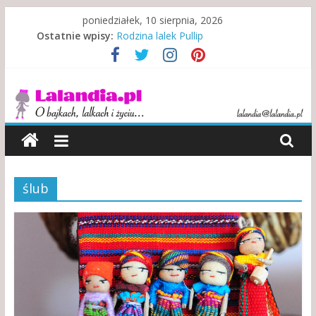
Skip
poniedziałek, 10 sierpnia, 2026
to
Ostatnie wpisy:
Rodzina lalek Pullip
content
Rodzina w niewoli alkoholu
Misje specjalne indiańskich lalek
Lalandia
Indonezyjski teatr lalek
Kewpie – symbol walki i zwycięstwa
O
bajkach,
lalkach
i
ślub
życiu…