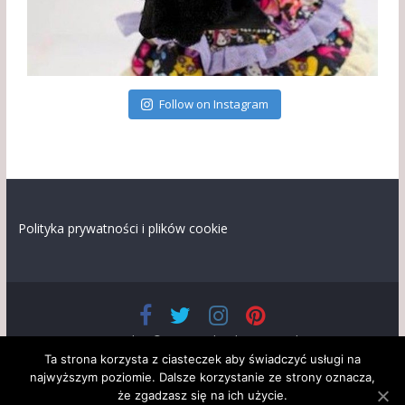
Follow on Instagram
Polityka prywatności i plików cookie
Prawa autorskie © 2026
Lalandia
. Wszystkie prawa
zastrzeżone.
Ta strona korzysta z ciasteczek aby świadczyć usługi na
Szablon: ColorMag opracowany przez
ThemeGrill
. Wspierane
najwyższym poziomie. Dalsze korzystanie ze strony oznacza,
przez
WordPress
że zgadzasz się na ich użycie.