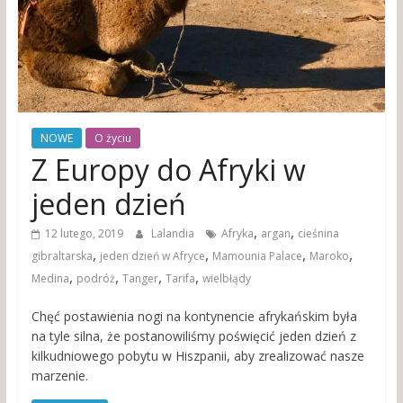
NOWE
O życiu
Z Europy do Afryki w
jeden dzień
,
,
12 lutego, 2019
Lalandia
Afryka
argan
cieśnina
,
,
,
,
gibraltarska
jeden dzień w Afryce
Mamounia Palace
Maroko
,
,
,
,
Medina
podróż
Tanger
Tarifa
wielbłądy
Chęć postawienia nogi na kontynencie afrykańskim była
na tyle silna, że postanowiliśmy poświęcić jeden dzień z
kilkudniowego pobytu w Hiszpanii, aby zrealizować nasze
marzenie.