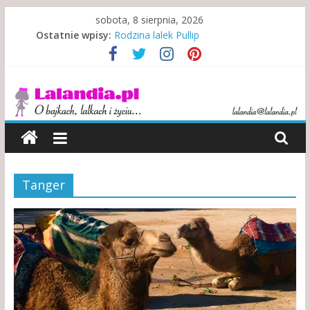
Skip
sobota, 8 sierpnia, 2026
to
Ostatnie wpisy:
Rodzina lalek Pullip
content
Rodzina w niewoli alkoholu
Misje specjalne indiańskich lalek
Lalandia
Indonezyjski teatr lalek
Kewpie – symbol walki i zwycięstwa
O
bajkach,
lalkach
i
Tanger
życiu…