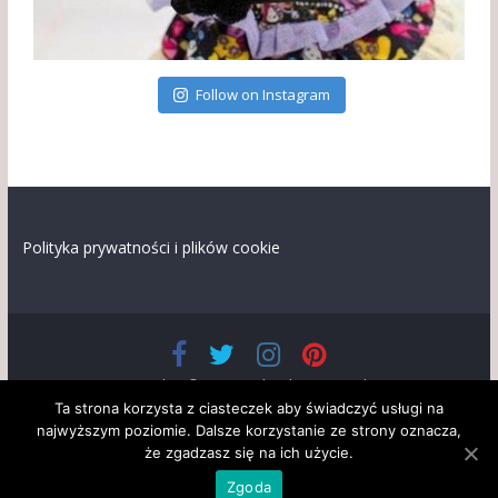
Follow on Instagram
Polityka prywatności i plików cookie
Prawa autorskie © 2026
Lalandia
. Wszystkie prawa
zastrzeżone.
Ta strona korzysta z ciasteczek aby świadczyć usługi na
Szablon: ColorMag opracowany przez
ThemeGrill
. Wspierane
najwyższym poziomie. Dalsze korzystanie ze strony oznacza,
przez
WordPress
że zgadzasz się na ich użycie.
Pliki cookies są używane, aby użytkownicy mogli korzystać bez
problemu z usług i funkcji oferowanych na naszej stronie.
Dowiedz się
Zgoda