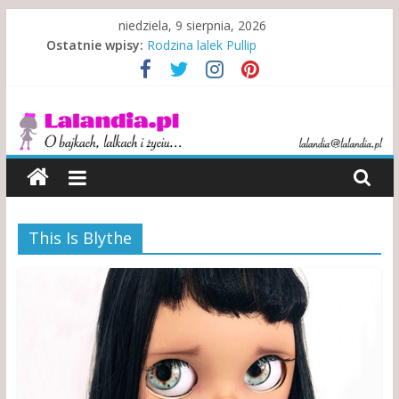
Skip
niedziela, 9 sierpnia, 2026
to
Ostatnie wpisy:
Rodzina lalek Pullip
content
Rodzina w niewoli alkoholu
Misje specjalne indiańskich lalek
Lalandia
Indonezyjski teatr lalek
Kewpie – symbol walki i zwycięstwa
O
bajkach,
lalkach
i
This Is Blythe
życiu…