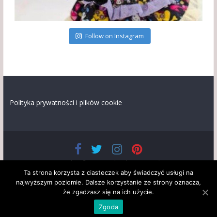
Follow on Instagram
Polityka prywatności i plików cookie
Prawa autorskie © 2026
Lalandia
. Wszystkie prawa
zastrzeżone.
Ta strona korzysta z ciasteczek aby świadczyć usługi na
Szablon: ColorMag opracowany przez
ThemeGrill
. Wspierane
najwyższym poziomie. Dalsze korzystanie ze strony oznacza,
przez
WordPress
że zgadzasz się na ich użycie.
Pliki cookies są używane, aby użytkownicy mogli korzystać bez
problemu z usług i funkcji oferowanych na naszej stronie.
Dowiedz się
Zgoda
więcej.
Rozumiem