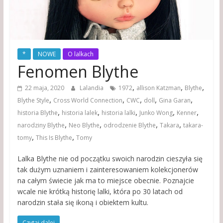
*
NOWE
O lalkach
Fenomen Blythe
,
,
,
22 maja, 2020
Lalandia
1972
allison Katzman
Blythe
,
,
,
,
,
Blythe Style
Cross World Connection
CWC
doll
Gina Garan
,
,
,
,
,
historia Blythe
historia lalek
historia lalki
Junko Wong
Kenner
,
,
,
,
narodziny Blythe
Neo Blythe
odrodzenie Blythe
Takara
takara-
,
,
tomy
This Is Blythe
Tomy
Lalka Blythe nie od początku swoich narodzin cieszyła się
tak dużym uznaniem i zainteresowaniem kolekcjonerów
na całym świecie jak ma to miejsce obecnie. Poznajcie
wcale nie krótką historię lalki, która po 30 latach od
narodzin stała się ikoną i obiektem kultu.
Czytaj dalej