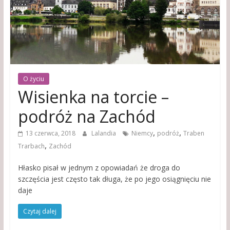
O życiu
Wisienka na torcie –
podróż na Zachód
,
,
13 czerwca, 2018
Lalandia
Niemcy
podróż
Traben
,
Trarbach
Zachód
Hłasko pisał w jednym z opowiadań że droga do
szczęścia jest często tak długa, że po jego osiągnięciu nie
daje
Czytaj dalej