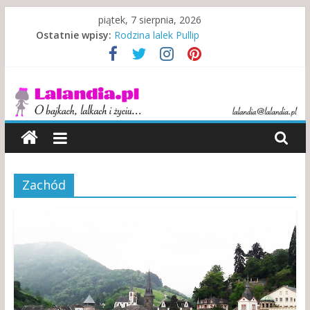
Skip
piątek, 7 sierpnia, 2026
to
Ostatnie wpisy:
Rodzina lalek Pullip
content
Rodzina w niewoli alkoholu
Misje specjalne indiańskich lalek
Lalandia
Indonezyjski teatr lalek
Kewpie – symbol walki i zwycięstwa
O
bajkach,
lalkach
i
Zachód
życiu…