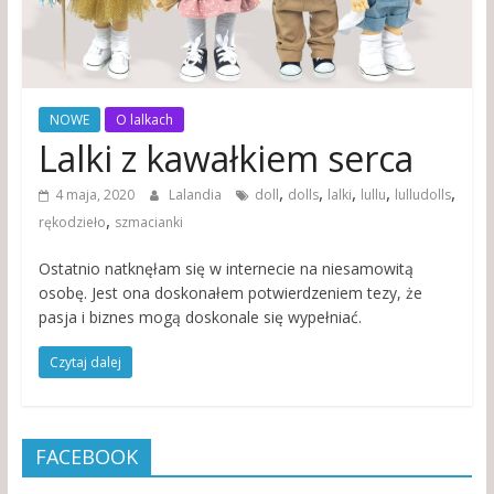
NOWE
O lalkach
Lalki z kawałkiem serca
,
,
,
,
,
4 maja, 2020
Lalandia
doll
dolls
lalki
lullu
lulludolls
,
rękodzieło
szmacianki
Ostatnio natknęłam się w internecie na niesamowitą
osobę. Jest ona doskonałem potwierdzeniem tezy, że
pasja i biznes mogą doskonale się wypełniać.
Czytaj dalej
FACEBOOK