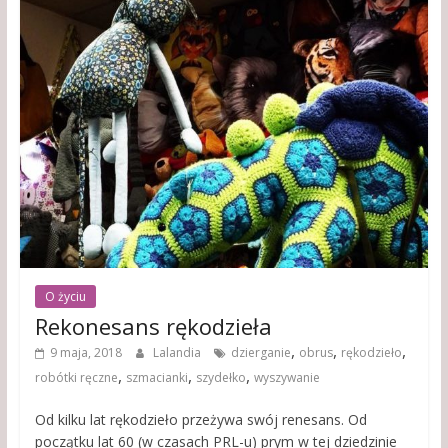
O życiu
Rekonesans rękodzieła
,
,
,
9 maja, 2018
Lalandia
dzierganie
obrus
rękodzieło
,
,
,
robótki ręczne
szmacianki
szydełko
wyszywanie
Od kilku lat rękodzieło przeżywa swój renesans. Od
początku lat 60 (w czasach PRL-u) prym w tej dziedzinie