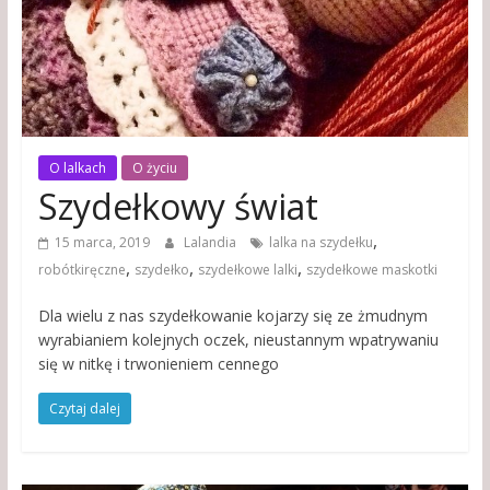
O lalkach
O życiu
Szydełkowy świat
,
15 marca, 2019
Lalandia
lalka na szydełku
,
,
,
robótkiręczne
szydełko
szydełkowe lalki
szydełkowe maskotki
Dla wielu z nas szydełkowanie kojarzy się ze żmudnym
wyrabianiem kolejnych oczek, nieustannym wpatrywaniu
się w nitkę i trwonieniem cennego
Czytaj dalej