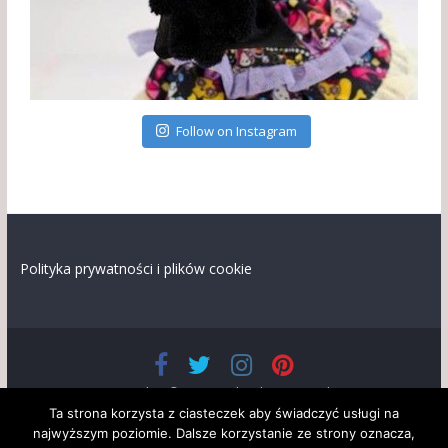
Follow on Instagram
Polityka prywatności i plików cookie
Prawa autorskie © 2026
Lalandia
. Wszystkie prawa
zastrzeżone.
Ta strona korzysta z ciasteczek aby świadczyć usługi na
Szablon: ColorMag opracowany przez
ThemeGrill
. Wspierane
najwyższym poziomie. Dalsze korzystanie ze strony oznacza,