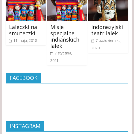
Laleczki na
Misje
Indonezyjski
smuteczki
specjalne
teatr lalek
indiańskich
11 maja, 2018
7 października,
lalek
2020
7 stycznia,
2021
FACEBOOK
INSTAGRAM