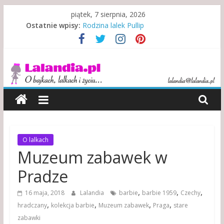
Skip
piątek, 7 sierpnia, 2026
to
Kewpie – symbol walki i zwycięstwa
Ostatnie wpisy:
content
Rodzina lalek Pullip
Rodzina w niewoli alkoholu
Lalandia
Misje specjalne indiańskich lalek
Indonezyjski teatr lalek
O
bajkach,
lalkach
i
życiu…
O lalkach
Muzeum zabawek w
Pradze
,
,
,
16 maja, 2018
Lalandia
barbie
barbie 1959
Czechy
,
,
,
,
hradczany
kolekcja barbie
Muzeum zabawek
Praga
stare
zabawki