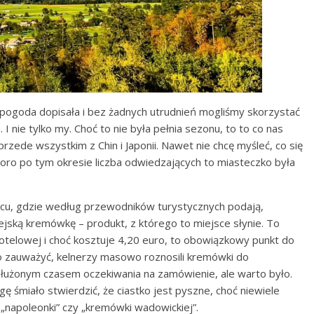
e pogoda dopisała i bez żadnych utrudnień mogliśmy skorzystać
 nie tylko my. Choć to nie była pełnia sezonu, to to co nas
przede wszystkim z Chin i Japonii. Nawet nie chcę myśleć, co się
koro po tym okresie liczba odwiedzających to miasteczko była
scu, gdzie według przewodników turystycznych podają,
jską kremówkę – produkt, z którego to miejsce słynie. To
otelowej i choć kosztuje 4,20 euro, to obowiązkowy punkt do
to zauważyć, kelnerzy masowo roznosili kremówki do
ydłużonym czasem oczekiwania na zamówienie, ale warto było.
 śmiało stwierdzić, że ciastko jest pyszne, choć niewiele
 „napoleonki” czy „kremówki wadowickiej”.