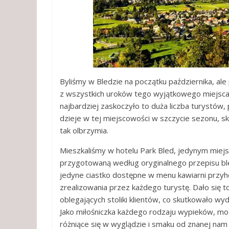
Byliśmy w Bledzie na początku października, al
z wszystkich uroków tego wyjątkowego miejsca. I
najbardziej zaskoczyło to duża liczba turystów, 
dzieje w tej miejscowości w szczycie sezonu, s
tak olbrzymia.
Mieszkaliśmy w hotelu Park Bled, jedynym miej
przygotowaną według oryginalnego przepisu ble
jedyne ciastko dostępne w menu kawiarni przyh
zrealizowania przez każdego turystę. Dało się 
oblegających stoliki klientów, co skutkowało w
Jako miłośniczka każdego rodzaju wypieków, mogę
różniące się w wyglądzie i smaku od znanej nam