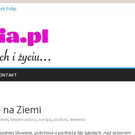
ek Pullip
niewoli alkoholu
jalne indiańskich lalek
i teatr lalek
ymbol walki i zwycięstwa
ONTAKT
e na Ziemi
,
,
,
,
zamek
blejskie jezioro
Europa
podóże
Słowenia
niej Słowenii, położona u podnóża Alp Julijskich, nad jeziorem