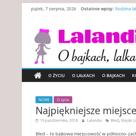
Skip
piątek, 7 sierpnia, 2026
Ostatnie wpisy:
Rodzina lal
to
Rodzina w 
content
Lalandia
Misje spec
Indonezyjsk
Kewpie – s
O
bajkach,
lalkach
i
życiu…
O ŻYCIU
O LALKACH
O BAJKACH
K
NOWE
O życiu
Najpiękniejsze miejsc
,
19 października, 2018
Lalandia
Bled
blejski 
Bled – to bajkowa miejscowość w północno-zachod