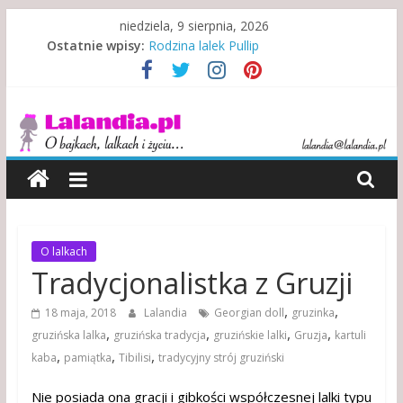
Skip
niedziela, 9 sierpnia, 2026
Kewpie – symbol walki i zwycięstwa
to
Ostatnie wpisy:
Rodzina lalek Pullip
content
Rodzina w niewoli alkoholu
Misje specjalne indiańskich lalek
Lalandia
Indonezyjski teatr lalek
O
bajkach,
lalkach
i
życiu…
O lalkach
Tradycjonalistka z Gruzji
,
,
18 maja, 2018
Lalandia
Georgian doll
gruzinka
,
,
,
,
gruzińska lalka
gruzińska tradycja
gruzińskie lalki
Gruzja
kartuli
,
,
,
kaba
pamiątka
Tibilisi
tradycyjny strój gruziński
Nie posiada ona gracji i gibkości współczesnej lalki typu