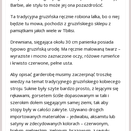
Barbie, ale stylu to może jej ona pozazdrościć.
Ta tradycyjna gruzińska ręcznie robiona lalka, bo o niej
będzie tu mowa, pochodzi z gruzińskiego sklepu z
pamiątkami jakich wiele w Tbilisi.
Drewniana, sięgająca okołu 30 cm panienka posiada
typowo gruzińską urodę. Ma ręcznie malowaną twarz –
wyraziste i mocno zaznaczone oczy, różowe rumieńce
i krwisto czerwone, pełne usta.
Aby opisać garderobę musimy zaczerpnąć troszkę
wiedzy na temat tradycyjnego gruzińskiego kobiecego
stroju. Suknie były szyte bardzo prosto, z lejącymi się
rękawami, gorsetem ściśle dopasowanym w talii i
szerokim dołem sięgającym samej ziemi, tak aby
stopy były w całości zakryte. Używano drogich
importowanych materiałów – jedwabiu, aksamitu lub
satyny w zdecydowanych kolorach – czerwonym,
białym, niebieskim, zielonym, brązowym, z reguły