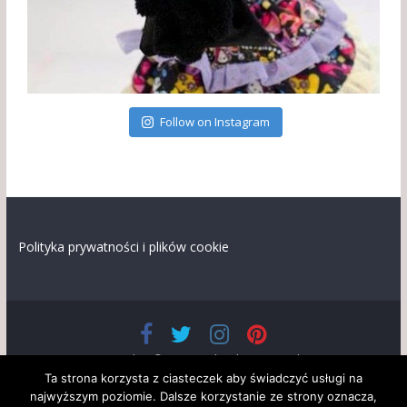
Follow on Instagram
Polityka prywatności i plików cookie
Prawa autorskie © 2026
Lalandia
. Wszystkie prawa
zastrzeżone.
Ta strona korzysta z ciasteczek aby świadczyć usługi na
Szablon: ColorMag opracowany przez
ThemeGrill
. Wspierane
najwyższym poziomie. Dalsze korzystanie ze strony oznacza,