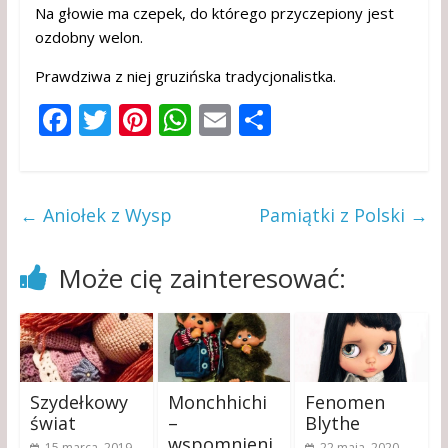
Na głowie ma czepek, do którego przyczepiony jest
ozdobny welon.
Prawdziwa z niej gruzińska tradycjonalistka.
F
T
Pi
W
E
P
ac
w
nt
h
m
o
e
itt
er
at
ai
d
b
er
e
s
l
zi
←
Aniołek z Wysp
Pamiątki z Polski
→
o
st
A
el
o
p
si
Może cię zainteresować:
k
p
ę
Szydełkowy
Monchhichi
Fenomen
świat
–
Blythe
wspomnieni
15 marca, 2019
22 maja, 2020