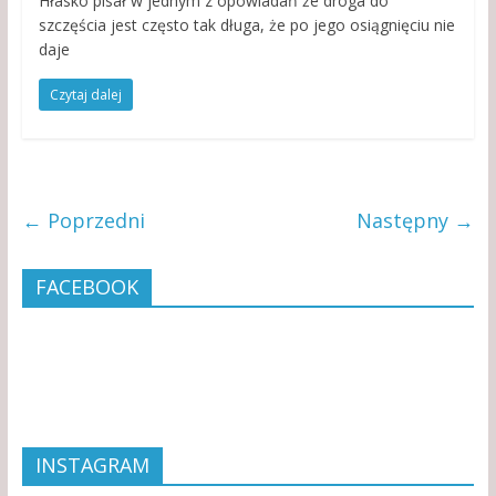
Hłasko pisał w jednym z opowiadań że droga do
szczęścia jest często tak długa, że po jego osiągnięciu nie
daje
Czytaj dalej
← Poprzedni
Następny →
FACEBOOK
INSTAGRAM