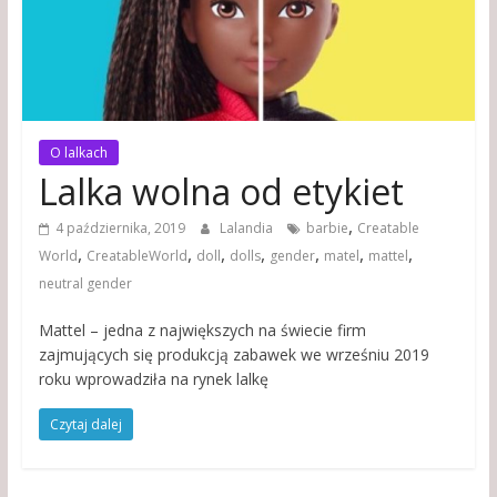
O lalkach
Lalka wolna od etykiet
,
4 października, 2019
Lalandia
barbie
Creatable
,
,
,
,
,
,
,
World
CreatableWorld
doll
dolls
gender
matel
mattel
neutral gender
Mattel – jedna z największych na świecie firm
zajmujących się produkcją zabawek we wrześniu 2019
roku wprowadziła na rynek lalkę
Czytaj dalej