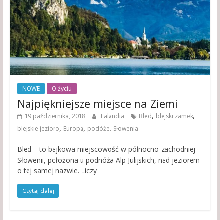
NOWE
O życiu
Najpiękniejsze miejsce na Ziemi
,
,
19 października, 2018
Lalandia
Bled
blejski zamek
,
,
,
blejskie jezioro
Europa
podóże
Słowenia
Bled – to bajkowa miejscowość w północno-zachodniej
Słowenii, położona u podnóża Alp Julijskich, nad jeziorem
o tej samej nazwie. Liczy
Czytaj dalej