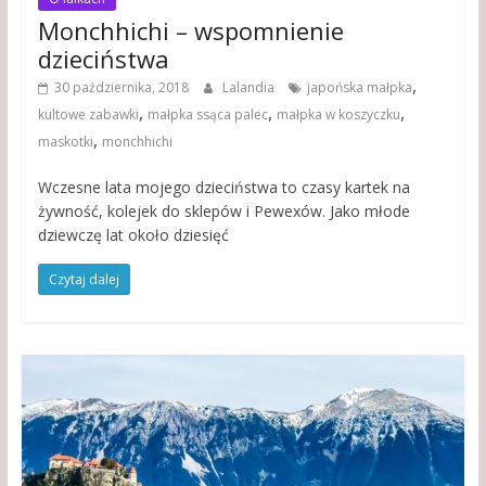
Monchhichi – wspomnienie
dzieciństwa
,
30 października, 2018
Lalandia
japońska małpka
,
,
,
kultowe zabawki
małpka ssąca palec
małpka w koszyczku
,
maskotki
monchhichi
Wczesne lata mojego dzieciństwa to czasy kartek na
żywność, kolejek do sklepów i Pewexów. Jako młode
dziewczę lat około dziesięć
Czytaj dalej