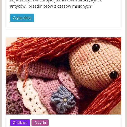
antyków i przedmiotów z czasów minionych”
Czytaj dalej
O lalkach
O życiu