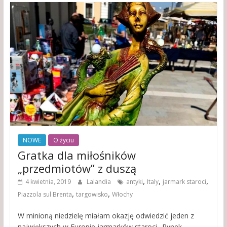
NOWE
O życiu
Gratka dla miłośników
„przedmiotów” z duszą
,
,
,
4 kwietnia, 2019
Lalandia
antyki
Italy
jarmark staroci
,
,
Piazzola sul Brenta
targowisko
Włochy
W minioną niedzielę miałam okazję odwiedzić jeden z
największych w Europie jarmarków staroci „Rynek