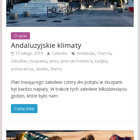
O życiu
Andaluzyjskie klimaty
,
,
15 lutego, 2019
Lalandia
Andaluzja
Churros
,
,
,
,
,
Gibraltar
Hiszpania
Jerez
Jerez de Frontiera
Kadyks
,
,
pomarańcze
Sewilla
Sherry
Plan trwającego zaledwie cztery dni pobytu w Hiszpanii
był bardzo napięty. W trakcie tych zaledwie kilkudziesięciu
godzin, które było nam
Czytaj dalej