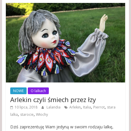
NOWE
O lalkach
Arlekin czyli śmiech przez łzy
,
,
,
10 lipca, 2018
Lalandia
Arlekin
Italia
Pierrot
stara
,
,
lalka
starocie
Włochy
Dziś zaprezentuję Wam jedyną w swoim rodzaju lalkę,