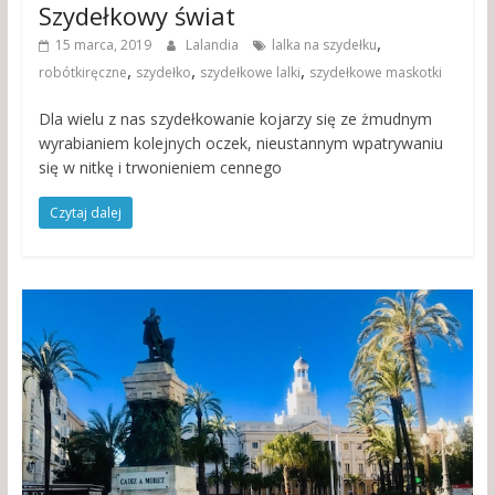
Szydełkowy świat
,
15 marca, 2019
Lalandia
lalka na szydełku
,
,
,
robótkiręczne
szydełko
szydełkowe lalki
szydełkowe maskotki
Dla wielu z nas szydełkowanie kojarzy się ze żmudnym
wyrabianiem kolejnych oczek, nieustannym wpatrywaniu
się w nitkę i trwonieniem cennego
Czytaj dalej