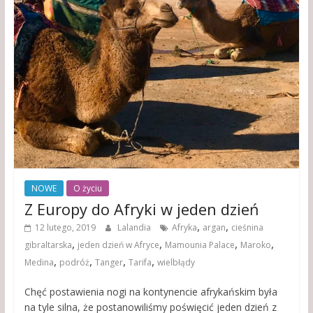
NOWE
O życiu
Z Europy do Afryki w jeden dzień
,
,
12 lutego, 2019
Lalandia
Afryka
argan
cieśnina
,
,
,
,
gibraltarska
jeden dzień w Afryce
Mamounia Palace
Maroko
,
,
,
,
Medina
podróż
Tanger
Tarifa
wielbłądy
Chęć postawienia nogi na kontynencie afrykańskim była
na tyle silna, że postanowiliśmy poświęcić jeden dzień z